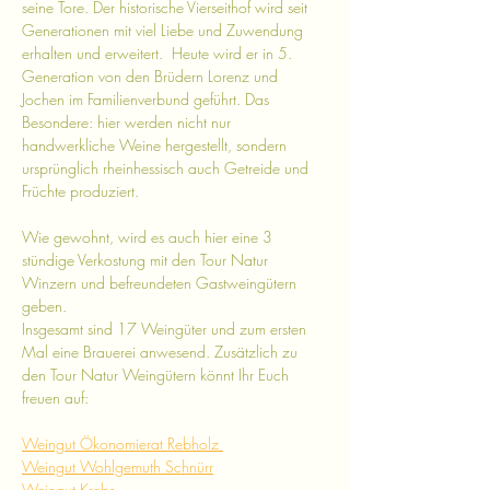
seine Tore. Der historische Vierseithof wird seit 
Generationen mit viel Liebe und Zuwendung 
erhalten und erweitert.  Heute wird er in 5. 
Generation von den Brüdern Lorenz und 
Jochen im Familienverbund geführt. Das 
Besondere: hier werden nicht nur 
handwerkliche Weine hergestellt, sondern 
ursprünglich rheinhessisch auch Getreide und 
Früchte produziert.
Wie gewohnt, wird es auch hier eine 3 
stündige Verkostung mit den Tour Natur 
Winzern und befreundeten Gastweingütern 
geben. 
Insgesamt sind 17 Weingüter und zum ersten 
Mal eine Brauerei anwesend. Zusätzlich zu 
den Tour Natur Weingütern könnt Ihr Euch 
freuen auf: 
Weingut Ökonomierat Rebholz 
Weingut Wohlgemuth Schnürr
Weingut Krebs