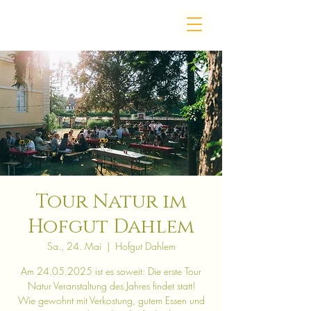
Tour Natur im
Hofgut Dahlem
Sa., 24. Mai
  |  
Hofgut Dahlem
Am 24.05.2025 ist es soweit: Die erste Tour
Natur Veranstaltung des Jahres findet statt!
Wie gewohnt mit Verkostung, gutem Essen und