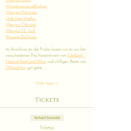
Winesbyesraundthorben
Weingut Wechsler
Gebrüder Mathis 
Weingut Odinstal 
Weingut F.E. Huff 
Brauerei DeGroen
Im Anschluss an die Probe lassen wir es uns bei 
verschiedenen Pita Variantionen von 
Edelbeef - 
Natural Beef and Wine
 und chilligen Beats von 
DJDaveNoir
 gut gehe…
Mehr lesen >
Tickets
Verkauf beendet
Tickettyp