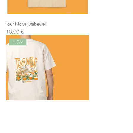
Tour Natur Jutebeutel
Preis
10,00 €
NEW
Tour Natur Shirt